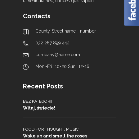
ut vehicula nec, ultrices quis sapien.
Contacts
County, Street name - number
032 267 899 442
company@name.com
Mon.-Fri.: 10-20 Sun.: 12-16
Recent Posts
BEZ KATEGORII
Witaj, świecie!
,
FOOD FOR THOUGHT
MUSIC
Wake up and smell the roses