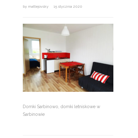
by
mattejovsky
15 stycznia 2020
Domki Sarbinowo, domki letniskowe w
Sarbinowie